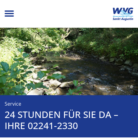
Übersicht
ervice Übersicht
Bauherren
austellen
Service
24 STUNDEN FÜR SIE DA –
ntstördienst
IHRE 02241-2330