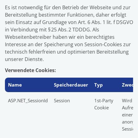
Es ist notwendig für den Betrieb der Webseite und zur
Bereitstellung bestimmter Funktionen, daher erfolgt
sein Einsatz auf Grundlage von Art. 6 Abs. 1 lit. f DSGVO
in Verbindung mit § 25 Abs. 2 TDDDG. Als
Webseitenbetreiber haben wir ein berechtigtes
Interesse an der Speicherung von Session-Cookies zur
technisch fehlerfreien und optimierten Bereitstellung
unserer Dienste.
Verwendete Cookies:
Name
Speicherdauer
Typ
Zweck
ASP.NET_SessionId
Session
1st-Party
Wird zu
Cookie
Aufrech
einer
anonym
Session