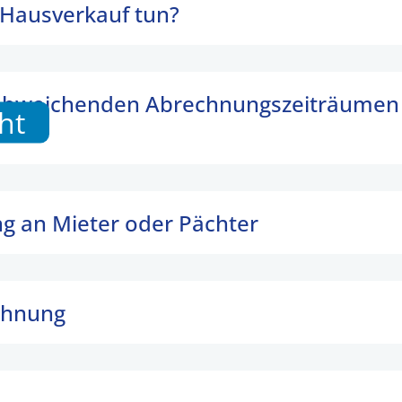
 Hausverkauf tun?
i abweichenden Abrechnungszeiträumen
ht
g an Mieter oder Pächter
chnung