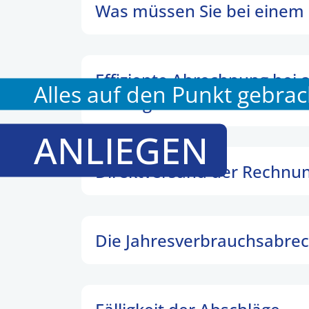
Was müssen Sie bei einem
Effiziente Abrechnung be
Alles auf den Punkt gebrac
Auszug des Mieters
ANLIEGEN
Direktversand der Rechnun
Die Jahresverbrauchsabre